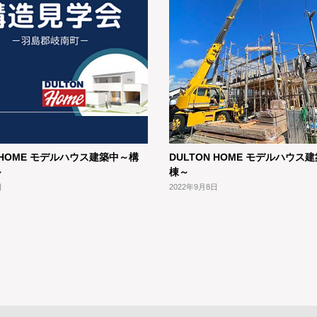
N HOME モデルハウス建築中～構
DULTON HOME モデルハウス
～
棟～
日
2022年9月8日