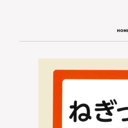
コ
ナ
ン
ビ
テ
ゲ
ン
ー
ツ
シ
HOM
へ
ョ
ス
ン
キ
に
ッ
移
プ
動