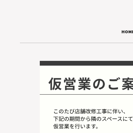
コ
ナ
ン
ビ
テ
ゲ
ン
ー
ツ
シ
HOM
へ
ョ
ス
ン
キ
に
ッ
移
プ
動