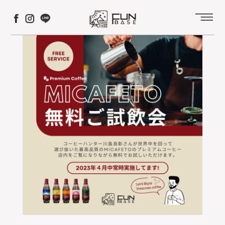
コ
ナ
ン
ビ
テ
ゲ
ン
ー
ツ
シ
へ
ョ
ス
ン
キ
に
ッ
移
プ
動