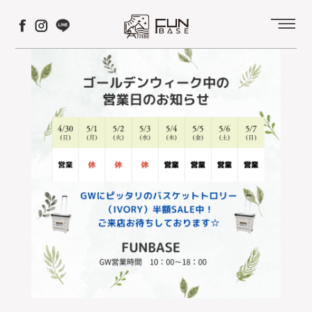
コ
ナ
ン
ビ
テ
ゲ
ン
ー
ツ
シ
へ
ョ
ス
ン
キ
に
ッ
移
プ
動